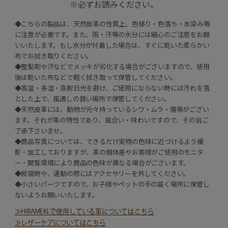
※必ずお読みください。
◆こちらの製品は、天然皮革の性質上、色移り・色落ち・水染み等
に注意が必要です。また、雨・汗等の水分には細心のご注意をお願
いいたします。もし水分が付着した場合は、すぐに乾いた柔らかい
布でお拭き取りください。
◆整髪剤や汗などでメッキが劣化する場合がございますので、使用
後は乾いた布などで軽く拭き取って保管してください。
◆高温・多湿・直射日光を避け、ご使用にならない時には汚れを落
とした上で、風通しの良い場所で保管してください。
◆天然皮革には、動物が元々持っているシワ・ムラ・傷等がござい
ます。それが革の特性であり、風合い・味わいですので、その旨ご
了承下さいませ。
◆商品写真については、できるだけ実物の色味に近づけるよう撮
影・加工しておりますが、革の個体差やお客様がご使用のモニタ
ー・閲覧環境により商品の色味が異なる場合がございます。
◆就寝時や、運動の際にはアクセサリーを外してください。
◆小さいパーツですので、お子様やペットの手の届く場所に保管し
ないようお願いいたします。
≫HIRAMEKI.で使用している革についてはこちら
≫レザーケアについてはこちら