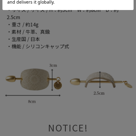
・シリーズ /
アートフラグメント
・サイズ / サイズ / H：約3cm W：約8cm D：約
2.5cm
・重さ / 約14g
・素材 / 牛革、真鍮
・生産国 / 日本
・機能 / シリコンキャップ式
NOTICE!