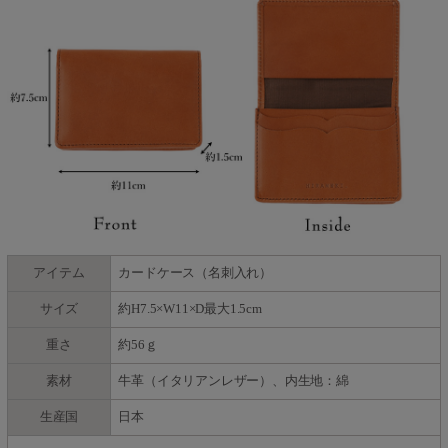
アイテム
カードケース（名刺入れ）
サイズ
約H7.5×W11×D最大1.5cm
重さ
約56ｇ
素材
牛革（イタリアンレザー）、内生地：綿
生産国
日本