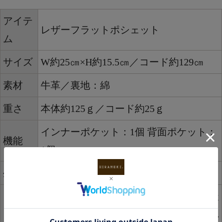
アイテ
レザーフラットポシェット
ム
サイズ
W約25㎝×H約15.5㎝／コード約129㎝
素材
牛革／裏地：綿
重さ
本体約125ｇ／コード約25ｇ
インナーポケット：1個 背面ポケット：
機能
1個
生産国
日本
・こちらのポシェットは、厳選された天
然皮革を用い、染色加工を施し製造され