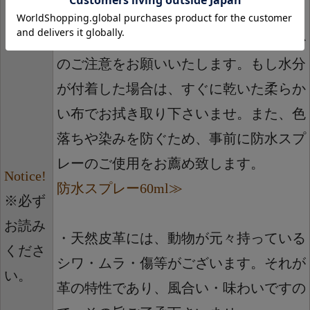
ていますが、天然皮革の性質上色落ち、
染みの可能性があります。水分には細心
のご注意をお願いいたします。もし水分
が付着した場合は、すぐに乾いた柔らか
い布でお拭き取り下さいませ。また、色
落ちや染みを防ぐため、事前に防水スプ
レーのご使用をお薦め致します。
Notice!
防水スプレー60ml≫
※必ず
お読み
・天然皮革には、動物が元々持っている
くださ
シワ・ムラ・傷等がございます。それが
い。
革の特性であり、風合い・味わいですの