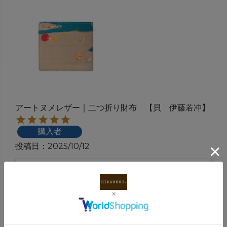
アートヌメレザー｜二つ折り財布 【貝 伊藤若冲】
購入者
投稿日
2025/10/12
彼女の誕生日プレゼントに贈りました。デザイン
も良く大切にしてくれそうで、贈り物にも是非
2
件中
1
-
2
件表示