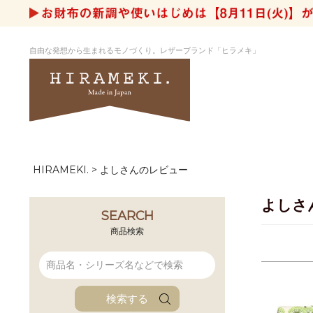
自由な発想から生まれるモノづくり。レザーブランド「ヒラメキ」
HIRAMEKI.
よしさんのレビュー
アートヌメレザー
ラウンド
デザイナーセレ
お祝いにもお
ナルデザイン
さが楽しめる
よしさ
ホワイトキャンバス
シーナリーオブ
SEARCH
ブルーアート
シャーク
商品検索
折り財布
長財布
アーキライン
パルム
ファンファン
イタリアンレザ
検索する
ローダ
アートレザーバ