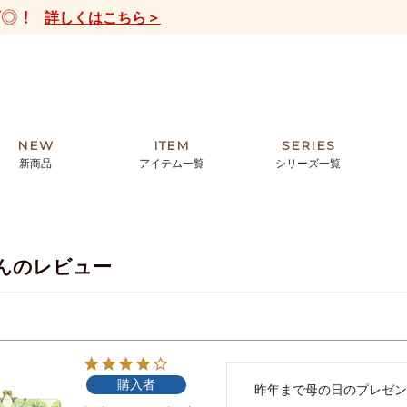
詳しくはこちら＞
NEW
ITEM
SERIES
新商品
アイテム一覧
シリーズ一覧
クトの絵画からHIRAMEKI.オリジ
薦めの華やかなバッグから、革の上質
モリス
まで。日常にお気に入りのアートを。
ナチュラルな小物まで。
んのレビュー
ザコメット
ノヴィア
ルリユール
ミニ財布
カードケース
小さい財布
アートから探す
For ladies
アニマルズ
ー
ブライトン
購入者
ッグ
山猫ホテル
　昨年まで母の日のプレゼン