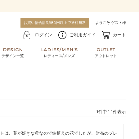
お買い物合計3,980円以上で送料無料
ようこそ ゲスト様
ログイン
ご利用ガイド
カート
DESIGN
LADIES/MEN'S
OUTLET
デザイン一覧
レディース/メンズ
アウトレット
牛革からサメ革などの他にはない希少なレザーま
使うほどに味わい深く育つ男性にお薦めの革小物
で。個性ある本革素材が揃っています。
や、ペアで使えるアイテムも。
パスケース
キーケース
1
件中
1
-
1
件表示
マテリアルから探す
For men's
トは、花が好きな母なので鉢植えの花でしたが、財布のプレ