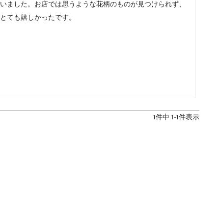
いました。お店では思うような花柄のものが見つけられず、
レザーケア用品
その他
とても嬉しかったです。
1
件中
1
-
1
件表示