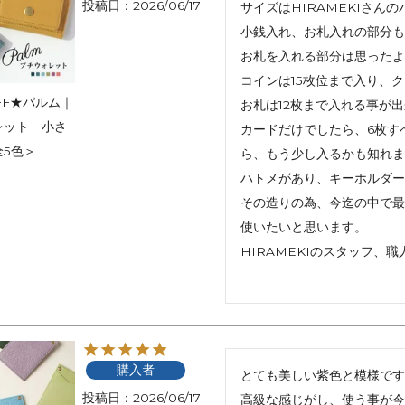
投稿日
2026/06/17
サイズはHIRAMEKIさん
アートフラグメント
チャーム・キーホルダー
アクセサリー
小銭入れ、お札入れの部分も
お札を入れる部分は思ったよ
コインは15枚位まで入り、
FF★パルム｜
お札は12枚まで入れる事が出
レット 小さ
カードだけでしたら、6枚す
全5色＞
ら、もう少し入るかも知れま
ハトメがあり、キーホルダー
その造りの為、今迄の中で最
使いたいと思います。

HIRAMEKIのスタッフ、
購入者
とても美しい紫色と模様です
投稿日
2026/06/17
高級な感じがし、使う事が今