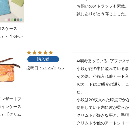
お揃いのストラップも素敵。

誠にありがとう存じました。
パスケース
れ）＜全6色＞
購入者
4年間使っているL字ファス
投稿日
2025/01/23
小銭が鞄の中に溢れている事
その為、小銭入れ兼カード入
ICカードはご紹介の通り、
た。

メレザー｜フ
小銭は20枚入れた時点でか
コインケース
使用している内に皮が柔らか
れ）【クリム
クリムトが好きな事と、手頃
クリムトや他のアートシリー