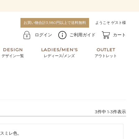
お買い物合計3,980円以上で送料無料
ようこそ ゲスト様
ログイン
ご利用ガイド
カート
DESIGN
LADIES/MEN'S
OUTLET
デザイン一覧
レディース/メンズ
アウトレット
牛革からサメ革などの他にはない希少なレザーま
使うほどに味わい深く育つ男性にお薦めの革小物
で。個性ある本革素材が揃っています。
や、ペアで使えるアイテムも。
パスケース
キーケース
3
件中
1
-
3
件表示
マテリアルから探す
For men's
スミレ色。
