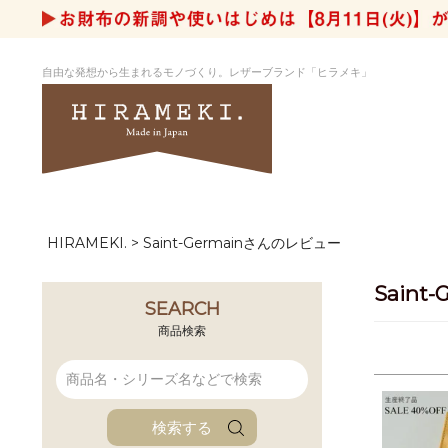
自由な発想から生まれるモノづくり。レザーブランド「ヒラメキ」
HIRAMEKI.
Saint-Germainさんのレビュー
アートヌメレザー
ラウンド
デザイナーセレ
お祝いにもお
ナルデザイン
さが楽しめる
Sain
ホワイトキャンバス
シーナリーオブ
SEARCH
ブルーアート
シャーク
商品検索
折り財布
長財布
アーキライン
パルム
ファンファン
イタリアンレザ
検索する
ローダ
アートレザーバ