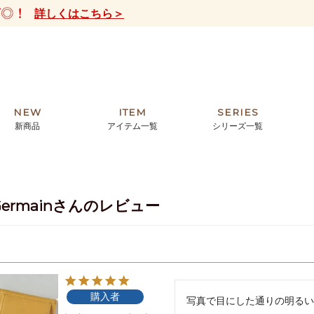
詳しくはこちら＞
NEW
ITEM
SERIES
新商品
アイテム一覧
シリーズ一覧
クトの絵画からHIRAMEKI.オリジ
薦めの華やかなバッグから、革の上質
モリス
まで。日常にお気に入りのアートを。
ナチュラルな小物まで。
t-Germainさんのレビュー
ザコメット
ノヴィア
ルリユール
ミニ財布
カードケース
小さい財布
アートから探す
For ladies
アニマルズ
ー
ブライトン
購入者
ッグ
山猫ホテル
写真で目にした通りの明るい