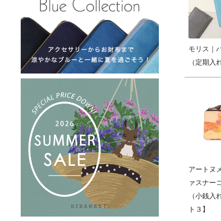
モリス｜
（定期入
アートヌ
ァスナー
（小銭入
ト３】