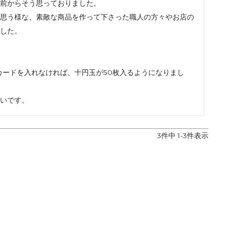
前からそう思っておりました。

思う様な、素敵な商品を作って下さった職人の方々やお店の
した。

カードを入れなければ、十円玉が50枚入るようになりまし
いです。
3
件中
1
-
3
件表示