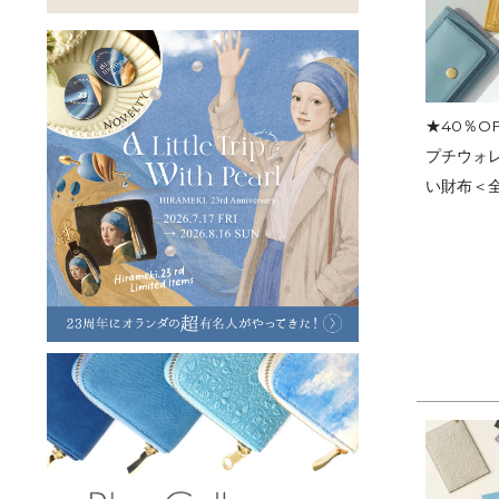
ラフヴィンテージ
キャンバス
ステーショナリー
バッグ
ハレノヒプロジェクト
★40％O
プチウォ
い財布＜