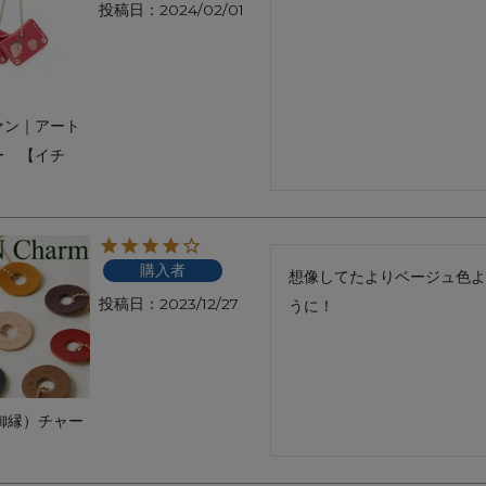
投稿日
2024/02/01
ァン｜アート
ー 【イチ
購入者
想像してたよりベージュ色よ
投稿日
2023/12/27
うに！
御縁）チャー