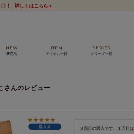
詳しくはこちら＞
NEW
ITEM
SERIES
新商品
アイテム一覧
シリーズ一覧
クトの絵画からHIRAMEKI.オリジ
薦めの華やかなバッグから、革の上質
モリス
まで。日常にお気に入りのアートを。
ナチュラルな小物まで。
こさんのレビュー
ザコメット
ノヴィア
ルリユール
ミニ財布
カードケース
小さい財布
アートから探す
For ladies
アニマルズ
ー
ブライトン
購入者
ッグ
山猫ホテル
３回目の購入です。１回目は