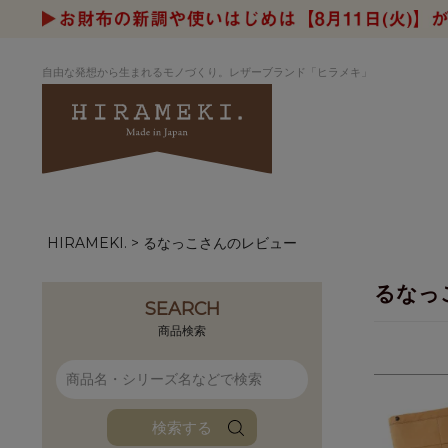
自由な発想から生まれるモノづくり。レザーブランド「ヒラメキ」
HIRAMEKI.
るなっこさんのレビュー
アートヌメレザー
ラウンド
デザイナーセレ
お祝いにもお
ナルデザイン
さが楽しめる
るなっ
ホワイトキャンバス
シーナリーオブ
SEARCH
ブルーアート
シャーク
商品検索
折り財布
長財布
アーキライン
パルム
ファンファン
イタリアンレザ
検索する
ローダ
アートレザーバ