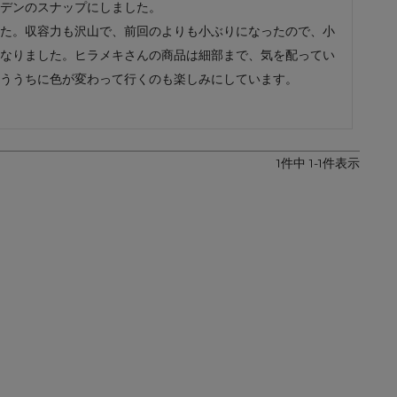
デンのスナップにしました。

レザーケア用品
その他
た。収容力も沢山で、前回のよりも小ぶりになったので、小
なりました。ヒラメキさんの商品は細部まで、気を配ってい
ううちに色が変わって行くのも楽しみにしています。
1
件中
1
-
1
件表示