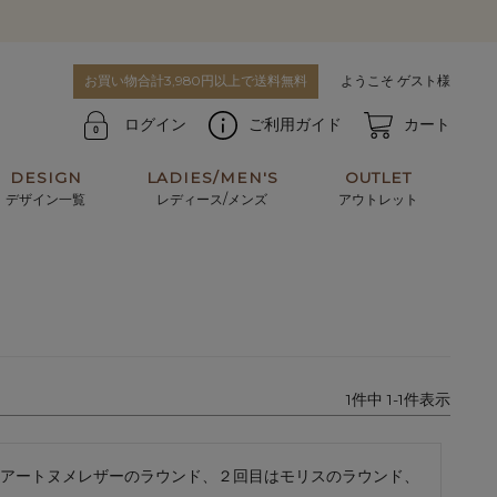
お買い物合計3,980円以上で送料無料
ようこそ ゲスト様
ログイン
ご利用ガイド
カート
DESIGN
LADIES/MEN'S
OUTLET
デザイン一覧
レディース/メンズ
アウトレット
牛革からサメ革などの他にはない希少なレザーま
使うほどに味わい深く育つ男性にお薦めの革小物
で。個性ある本革素材が揃っています。
や、ペアで使えるアイテムも。
パスケース
キーケース
1
件中
1
-
1
件表示
マテリアルから探す
For men's
アートヌメレザーのラウンド、２回目はモリスのラウンド、