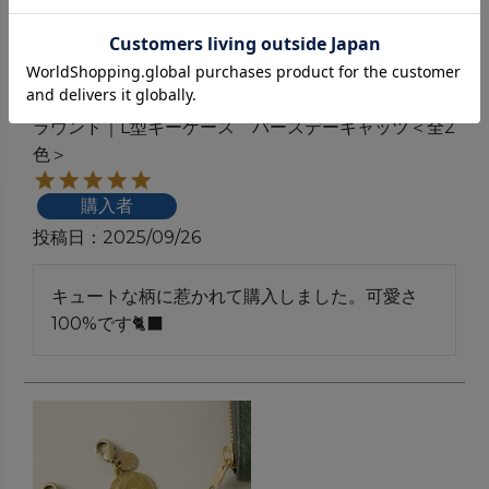
ラウンド｜L型キーケース バースデーキャッツ＜全2
色＞
購入者
投稿日
2025/09/26
キュートな柄に惹かれて購入しました。可愛さ
100%です🐈‍⬛