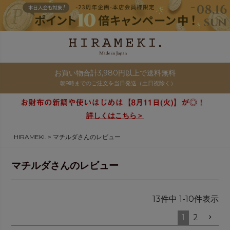
お買い物合計3,980円以上で送料無料
朝9時までのご注文を当日発送（土日祝除く）
詳しくはこちら＞
HIRAMEKI.
マチルダさんのレビュー
マチルダさんのレビュー
13
件中
1
-
10
件表示
1
2