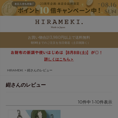
お買い物合計3,980円以上で送料無料
朝9時までのご注文を当日発送（土日祝除く）
詳しくはこちら＞
HIRAMEKI.
紺さんのレビュー
紺さんのレビュー
10
件中
1
-
10
件表示