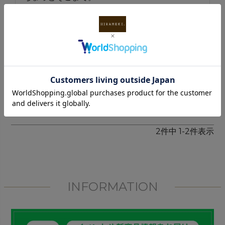
という時には

キーケースのみで大丈夫かなぁと思います。

カード、お札、小銭も

入ります。

強いて言えば…

もう少し小銭入れを

入れる事が出来ると

嬉しいです。
2
件中
1
-
2
件表示
INFORMATION