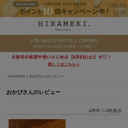
お買い物合計3,980円以上で送料無料
朝9時までのご注文を当日発送（土日祝除く）
詳しくはこちら＞
HIRAMEKI.
おかぴさんのレビュー
おかぴさんのレビュー
4
件中
1
-
4
件表示