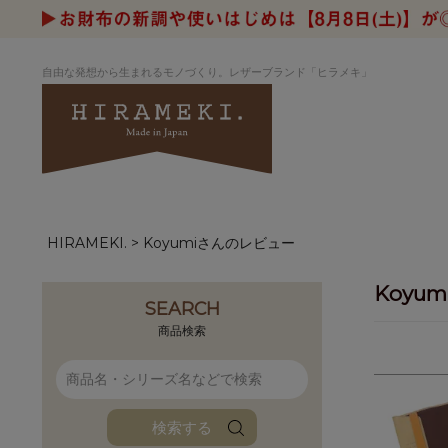
自由な発想から生まれるモノづくり。レザーブランド「ヒラメキ」
HIRAMEKI.
Koyumiさんのレビュー
アートヌメレザー
ラウンド
デザイナーセレ
お祝いにもお
ナルデザイン
さが楽しめる
Koyu
ホワイトキャンバス
シーナリーオブ
SEARCH
ブルーアート
シャーク
商品検索
折り財布
長財布
アーキライン
パルム
ファンファン
イタリアンレザ
検索する
ローダ
アートレザーバ