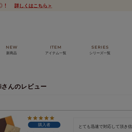
詳しくはこちら＞
NEW
ITEM
SERIES
新商品
アイテム一覧
シリーズ一覧
クトの絵画からHIRAMEKI.オリジ
薦めの華やかなバッグから、革の上質
モリス
まで。日常にお気に入りのアートを。
ナチュラルな小物まで。
miさんのレビュー
ザコメット
ノヴィア
ルリユール
ミニ財布
カードケース
小さい財布
アートから探す
For ladies
アニマルズ
ー
ブライトン
購入者
ッグ
山猫ホテル
とても迅速で対応して頂き信