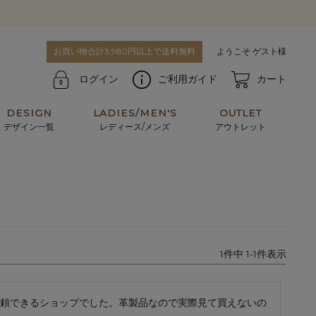
お買い物合計3,980円以上で送料無料
ようこそ ゲスト様
ログイン
ご利用ガイド
カート
DESIGN
LADIES/MEN'S
OUTLET
デザイン一覧
レディース/メンズ
アウトレット
牛革からサメ革などの他にはない希少なレザーま
使うほどに味わい深く育つ男性にお薦めの革小物
で。個性ある本革素材が揃っています。
や、ペアで使えるアイテムも。
パスケース
キーケース
1
件中
1
-
1
件表示
マテリアルから探す
For men's
頼できるショップでした。革製品なので実際見て買えないの