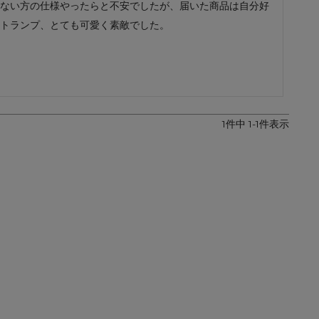
ない方の仕様やったらと不安でしたが、届いた商品は自分好
レザーケア用品
その他
トランプ、とても可愛く素敵でした。
1
件中
1
-
1
件表示