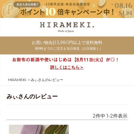
お買い物合計3,980円以上で送料無料
朝9時までのご注文を当日発送（土日祝除く）
詳しくはこちら＞
HIRAMEKI.
みぃさんのレビュー
みぃさんのレビュー
2
件中
1
-
2
件表示