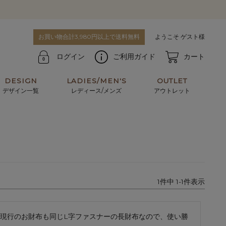
お買い物合計3,980円以上で送料無料
ようこそ ゲスト様
ログイン
ご利用ガイド
カート
DESIGN
LADIES/MEN'S
OUTLET
デザイン一覧
レディース/メンズ
アウトレット
牛革からサメ革などの他にはない希少なレザーま
使うほどに味わい深く育つ男性にお薦めの革小物
で。個性ある本革素材が揃っています。
や、ペアで使えるアイテムも。
パスケース
キーケース
1
件中
1
-
1
件表示
マテリアルから探す
For men's
現行のお財布も同じL字ファスナーの長財布なので、使い勝