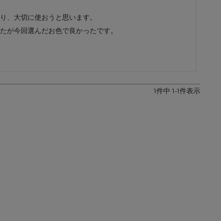
レザーケア用品
その他
り、大切に使おうと思います。

たが今回選んだお色で良かったです。
1
件中
1
-
1
件表示