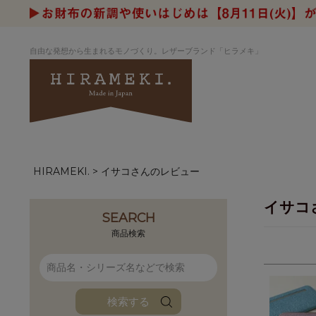
自由な発想から生まれるモノづくり。レザーブランド「ヒラメキ」
HIRAMEKI.
イサコさんのレビュー
アートヌメレザー
ラウンド
デザイナーセレ
お祝いにもお
ナルデザイン
さが楽しめる
イサコ
ホワイトキャンバス
シーナリーオブ
SEARCH
ブルーアート
シャーク
商品検索
折り財布
長財布
アーキライン
パルム
ファンファン
イタリアンレザ
検索する
ローダ
アートレザーバ