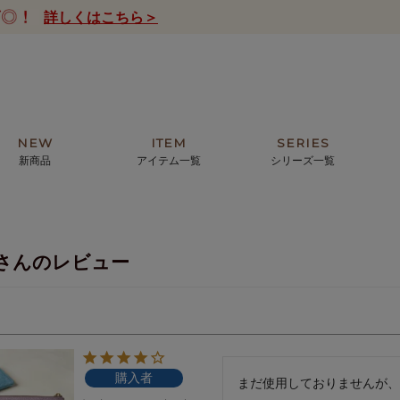
詳しくはこちら＞
NEW
ITEM
SERIES
新商品
アイテム一覧
シリーズ一覧
クトの絵画からHIRAMEKI.オリジ
薦めの華やかなバッグから、革の上質
モリス
まで。日常にお気に入りのアートを。
ナチュラルな小物まで。
さんのレビュー
ザコメット
ノヴィア
ルリユール
ミニ財布
カードケース
小さい財布
アートから探す
For ladies
アニマルズ
ー
ブライトン
購入者
ッグ
山猫ホテル
まだ使用しておりませんが、