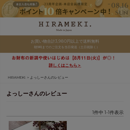
お買い物合計3,980円以上で送料無料
朝9時までのご注文を当日発送（土日祝除く）
詳しくはこちら＞
HIRAMEKI.
よっしーさんのレビュー
よっしーさんのレビュー
1
件中
1
-
1
件表示