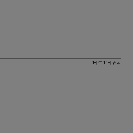
レザーケア用品
その他
1
件中
1
-
1
件表示