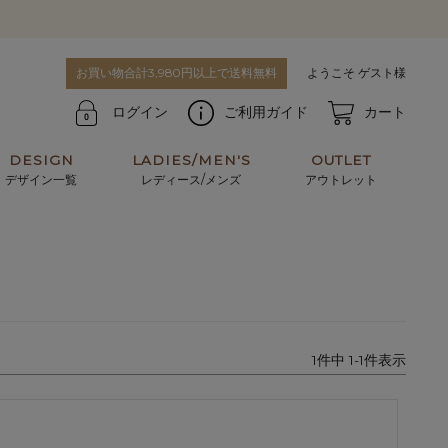
お買い物合計3,980円以上で送料無料
ようこそ ゲスト様
ログイン
ご利用ガイド
カート
DESIGN
LADIES/MEN'S
OUTLET
デザイン一覧
レディース/メンズ
アウトレット
牛革からサメ革などの他にはない希少なレザーま
使うほどに味わい深く育つ男性にお薦めの革小物
で。個性ある本革素材が揃っています。
や、ペアで使えるアイテムも。
パスケース
キーケース
1
件中
1
-
1
件表示
マテリアルから探す
For men's