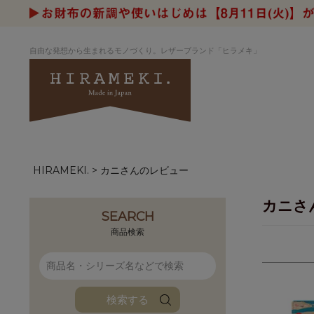
自由な発想から生まれるモノづくり。レザーブランド「ヒラメキ」
HIRAMEKI.
カニさんのレビュー
アートヌメレザー
ラウンド
デザイナーセレ
お祝いにもお
ナルデザイン
さが楽しめる
カニさ
ホワイトキャンバス
シーナリーオブ
SEARCH
ブルーアート
シャーク
商品検索
折り財布
長財布
アーキライン
パルム
ファンファン
イタリアンレザ
検索する
ローダ
アートレザーバ