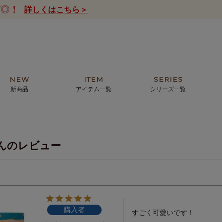
詳しくはこちら＞
NEW
ITEM
SERIES
新商品
アイテム一覧
シリーズ一覧
クトの絵画からHIRAMEKI.オリジ
薦めの華やかなバッグから、革の上質
モリス
まで。日常にお気に入りのアートを。
ナチュラルな小物まで。
んのレビュー
ザコメット
ノヴィア
ルリユール
ミニ財布
カードケース
小さい財布
アートから探す
For ladies
アニマルズ
ー
ブライトン
購入者
ッグ
山猫ホテル
すごく可愛いです！
