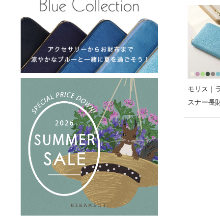
モリス｜
スナー長