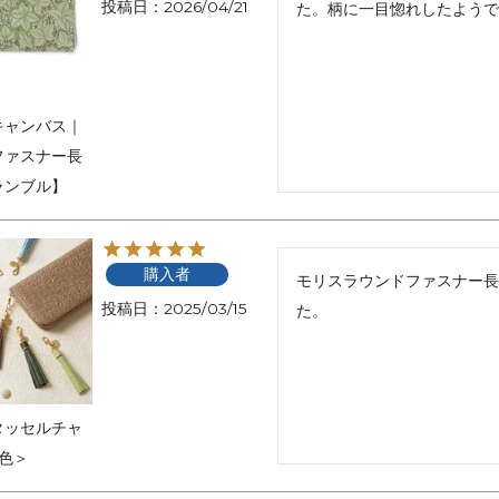
投稿日
2026/04/21
た。柄に一目惚れしたようで
アートフラグメント
チャーム・キーホルダー
アクセサリー
キャンバス｜
ファスナー長
ランブル】
購入者
モリスラウンドファスナー長
投稿日
2025/03/15
た。
タッセルチャ
色＞