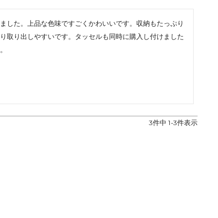
ました。上品な色味ですごくかわいいです。収納もたっぷり
り取り出しやすいです。タッセルも同時に購入し付けました
。
3
件中
1
-
3
件表示