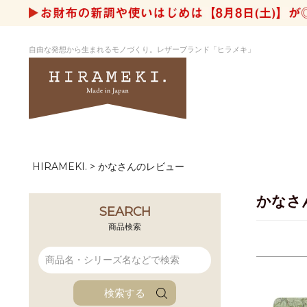
自由な発想から生まれるモノづくり。レザーブランド「ヒラメキ」
HIRAMEKI.
かなさんのレビュー
アートヌメレザー
ラウンド
デザイナーセレ
お祝いにもお
ナルデザイン
さが楽しめる
かなさ
ホワイトキャンバス
シーナリーオブ
SEARCH
ブルーアート
シャーク
商品検索
折り財布
長財布
アーキライン
パルム
ファンファン
イタリアンレザ
検索する
ローダ
アートレザーバ