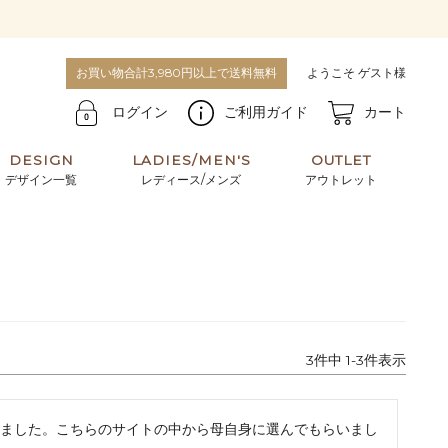
お買い物合計3,980円以上で送料無料
ようこそ ゲスト様
ログイン
ご利用ガイド
カート
DESIGN
LADIES/MEN'S
OUTLET
デザイン一覧
レディース/メンズ
アウトレット
牛革からサメ革などの他にはない希少なレザーま
使うほどに味わい深く育つ男性にお薦めの革小物
で。個性ある本革素材が揃っています。
や、ペアで使えるアイテムも。
パスケース
キーケース
3
件中
1
-
3
件表示
マテリアルから探す
For men's
ました。こちらのサイトの中から母自身に選んでもらいまし