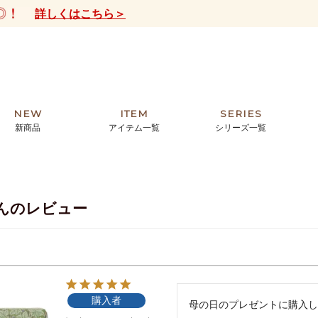
詳しくはこちら＞
NEW
ITEM
SERIES
新商品
アイテム一覧
シリーズ一覧
クトの絵画からHIRAMEKI.オリジ
薦めの華やかなバッグから、革の上質
モリス
まで。日常にお気に入りのアートを。
ナチュラルな小物まで。
んのレビュー
ザコメット
ノヴィア
ルリユール
ミニ財布
カードケース
小さい財布
アートから探す
For ladies
アニマルズ
ー
ブライトン
購入者
ッグ
山猫ホテル
母の日のプレゼントに購入し