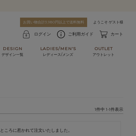
お買い物合計3,980円以上で送料無料
ようこそ ゲスト様
ログイン
ご利用ガイド
カート
DESIGN
LADIES/MEN'S
OUTLET
デザイン一覧
レディース/メンズ
アウトレット
牛革からサメ革などの他にはない希少なレザーま
使うほどに味わい深く育つ男性にお薦めの革小物
で。個性ある本革素材が揃っています。
や、ペアで使えるアイテムも。
パスケース
キーケース
1
件中
1
-
1
件表示
マテリアルから探す
For men's
ところに惹かれて注文いたしました。
