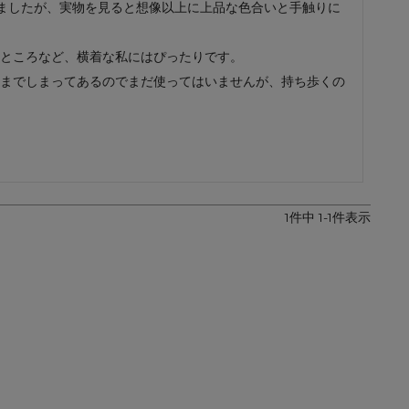
ましたが、実物を見ると想像以上に上品な色合いと手触りに
レザーケア用品
その他
ところなど、横着な私にはぴったりです。

までしまってあるのでまだ使ってはいませんが、持ち歩くの
1
件中
1
-
1
件表示