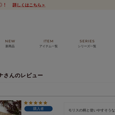
詳しくはこちら＞
NEW
ITEM
SERIES
新商品
アイテム一覧
シリーズ一覧
クトの絵画からHIRAMEKI.オリジ
薦めの華やかなバッグから、革の上質
モリス
まで。日常にお気に入りのアートを。
ナチュラルな小物まで。
ナさんのレビュー
ザコメット
ノヴィア
ルリユール
ミニ財布
カードケース
小さい財布
アートから探す
For ladies
アニマルズ
ー
ブライトン
購入者
ッグ
山猫ホテル
モリスの柄と使いやすそうな