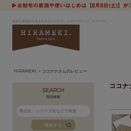
自由な発想から生まれるモノづくり。レザーブランド「ヒラメキ」
HIRAMEKI.
ココナナさんのレビュー
アートヌメレザー
ラウンド
デザイナーセレ
お祝いにもお
ナルデザイン
さが楽しめる
ココナ
ホワイトキャンバス
シーナリーオブ
SEARCH
ブルーアート
シャーク
商品検索
折り財布
長財布
アーキライン
パルム
ファンファン
イタリアンレザ
検索する
ローダ
アートレザーバ