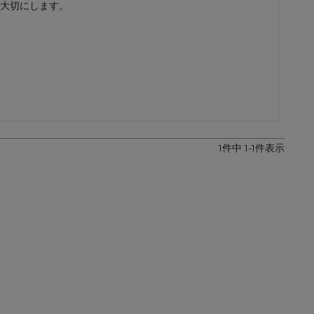
大切にします。
レザーケア用品
その他
1
件中
1
-
1
件表示