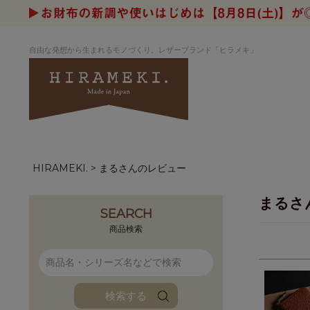
自由な発想から生まれるモノづくり。レザーブランド「ヒラメキ」
HIRAMEKI.
まるさんのレビュー
アートヌメレザー
ラウンド
デザイナーセレ
お祝いにもお
ナルデザイン
さが楽しめる
まるさ
ホワイトキャンバス
シーナリーオブ
SEARCH
ブルーアート
シャーク
商品検索
折り財布
長財布
アーキライン
パルム
ファンファン
イタリアンレザ
検索する
ローダ
アートレザーバ