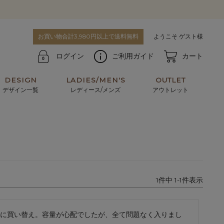
お買い物合計3,980円以上で送料無料
ようこそ ゲスト様
ログイン
ご利用ガイド
カート
DESIGN
LADIES/MEN'S
OUTLET
デザイン一覧
レディース/メンズ
アウトレット
牛革からサメ革などの他にはない希少なレザーま
使うほどに味わい深く育つ男性にお薦めの革小物
で。個性ある本革素材が揃っています。
や、ペアで使えるアイテムも。
パスケース
キーケース
1
件中
1
-
1
件表示
マテリアルから探す
For men's
に買い替え。容量が心配でしたが、全て問題なく入りまし