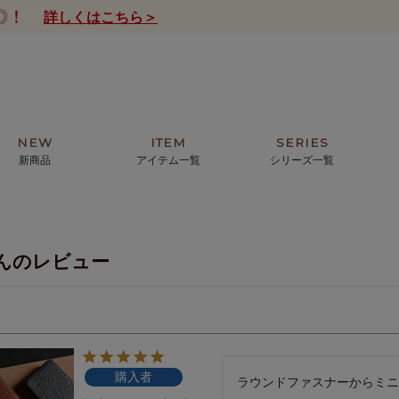
詳しくはこちら＞
NEW
ITEM
SERIES
新商品
アイテム一覧
シリーズ一覧
クトの絵画からHIRAMEKI.オリジ
薦めの華やかなバッグから、革の上質
モリス
まで。日常にお気に入りのアートを。
ナチュラルな小物まで。
んのレビュー
ザコメット
ノヴィア
ルリユール
ミニ財布
カードケース
小さい財布
アートから探す
For ladies
アニマルズ
ー
ブライトン
購入者
ッグ
山猫ホテル
ラウンドファスナーからミニ