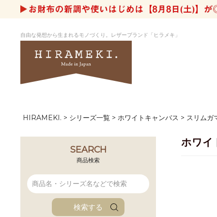
自由な発想から生まれるモノづくり。レザーブランド「ヒラメキ」
HIRAMEKI.
シリーズ一覧
ホワイトキャンバス
スリムガ
アートヌメレザー
ラウンド
デザイナーセレ
お祝いにもお
ナルデザイン
さが楽しめる
ホワイ
ホワイトキャンバス
シーナリーオブ
SEARCH
ブルーアート
シャーク
商品検索
折り財布
長財布
アーキライン
パルム
ファンファン
イタリアンレザ
検索する
ローダ
アートレザーバ