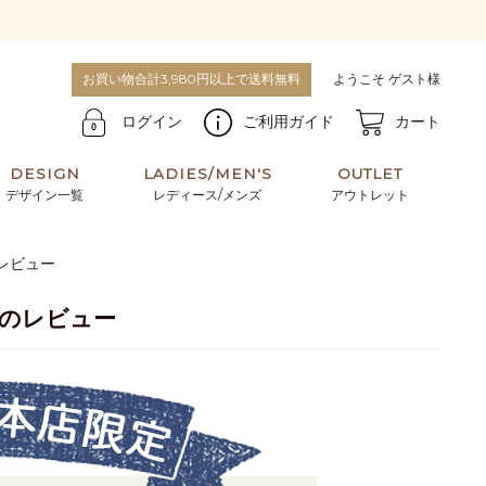
お買い物合計3,980円以上で送料無料
ようこそ ゲスト様
ログイン
ご利用ガイド
カート
DESIGN
LADIES/MEN'S
OUTLET
デザイン一覧
レディース/メンズ
アウトレット
レビュー
牛革からサメ革などの他にはない希少なレザーま
使うほどに味わい深く育つ男性にお薦めの革小物
で。個性ある本革素材が揃っています。
や、ペアで使えるアイテムも。
のレビュー
パスケース
キーケース
マテリアルから探す
For men's