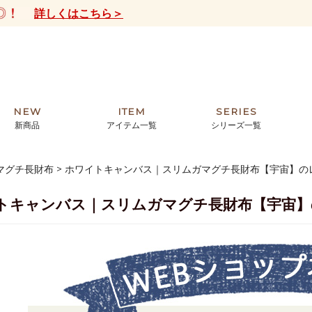
詳しくはこちら＞
NEW
ITEM
SERIES
新商品
アイテム一覧
シリーズ一覧
マグチ長財布
ホワイトキャンバス｜スリムガマグチ長財布【宇宙】の
クトの絵画からHIRAMEKI.オリジ
薦めの華やかなバッグから、革の上質
モリス
まで。日常にお気に入りのアートを。
ナチュラルな小物まで。
トキャンバス｜スリムガマグチ長財布【宇宙】
ザコメット
ノヴィア
ルリユール
ミニ財布
カードケース
小さい財布
アートから探す
For ladies
アニマルズ
ー
ブライトン
ッグ
山猫ホテル