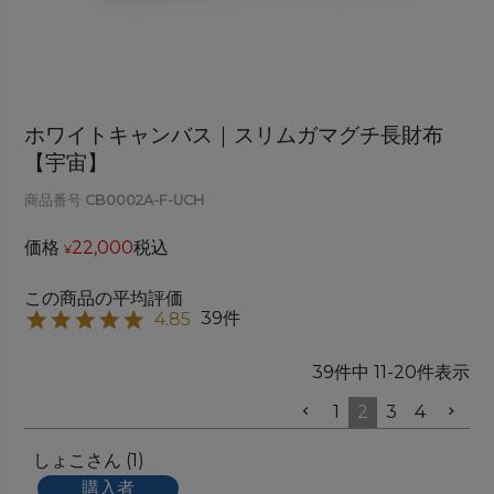
ホワイトキャンバス｜スリムガマグチ長財布
【宇宙】
商品番号
CB0002A-F-UCH
価格
22,000
税込
¥
39
4.85
39
件中
11
-
20
件表示
1
2
3
4
しょこ
1
購入者