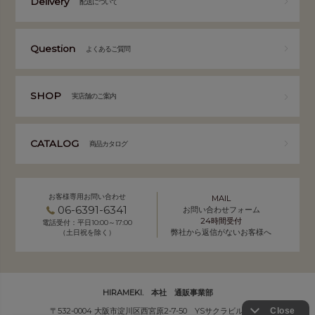
Delivery
配送について
Question
よくあるご質問
SHOP
実店舗のご案内
CATALOG
商品カタログ
お客様専用お問い合わせ
MAIL
06-6391-6341
お問い合わせフォーム
24時間受付
電話受付：平日10:00～17:00
弊社から返信がないお客様へ
（土日祝を除く）
HIRAMEKI. 本社 通販事業部
〒532-0004 大阪市淀川区西宮原2-7-50 YSサクラビル B1F