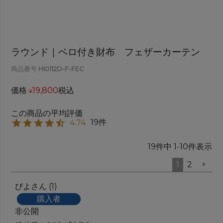
ラウンド｜ベロ付き財布 フェザーカーテン
商品番号
HI0112D-F-FEC
価格
19,800
税込
¥
19
4.74
19
件中
1
-
10
件表示
1
2
ぴよ
1
購入者
非公開