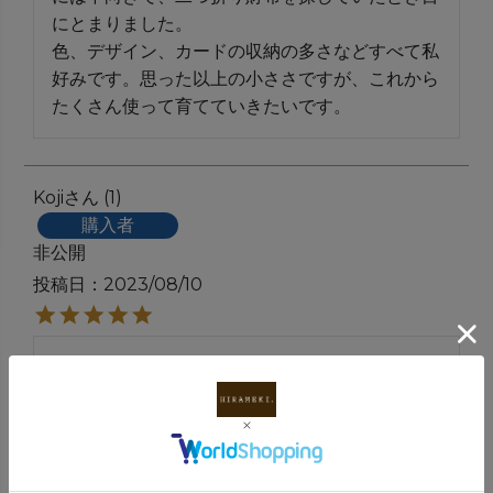
にとまりました。

色、デザイン、カードの収納の多さなどすべて私
好みです。思った以上の小ささですが、これから
たくさん使って育てていきたいです。
Koji
1
購入者
非公開
投稿日
2023/08/10
デザインが可愛くてひとめぼれで買いました！自
分のご褒美として買ったのでとても満足していま
す！レザーケアも一緒に購入したのでこれからど
んな風になっていくのか楽しみです♪