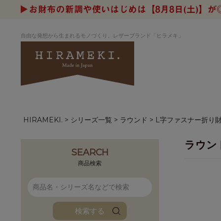
自由な発想から生まれるモノづくり。レザーブランド「ヒラメキ」
HIRAMEKI.
シリーズ一覧
ラウンド
L字ファスナー折り
アートヌメレザー
ラウンド
デザイナーセレ
お祝いにもお
ナルデザイン
さが楽しめる
ラウン
ホワイトキャンバス
シーナリーオブ
SEARCH
ブルーアート
シャーク
商品検索
折り財布
長財布
アーキライン
パルム
ファンファン
イタリアンレザ
検索する
ローダ
アートレザーバ