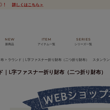
詳しくはこちら＞
NEW
ITEM
SERIES
新商品
アイテム一覧
シリーズ一覧
財布
ラウンド｜L字ファスナー折り財布（二つ折り財布） スタンラ
クトの絵画からHIRAMEKI.オリジ
薦めの華やかなバッグから、革の上質
モリス
まで。日常にお気に入りのアートを。
ナチュラルな小物まで。
ド｜L字ファスナー折り財布（二つ折り財布）
ザコメット
ノヴィア
ルリユール
ミニ財布
カードケース
小さい財布
アートから探す
For ladies
アニマルズ
ー
ブライトン
ッグ
山猫ホテル