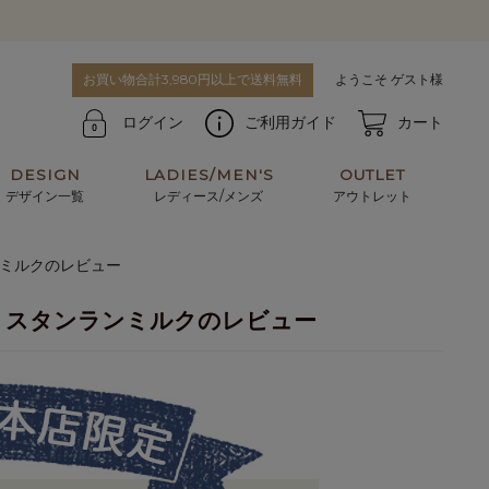
お買い物合計3,980円以上で送料無料
ようこそ ゲスト様
ログイン
ご利用ガイド
カート
DESIGN
LADIES/MEN'S
OUTLET
デザイン一覧
レディース/メンズ
アウトレット
ンミルクのレビュー
牛革からサメ革などの他にはない希少なレザーま
使うほどに味わい深く育つ男性にお薦めの革小物
で。個性ある本革素材が揃っています。
や、ペアで使えるアイテムも。
 スタンランミルクのレビュー
パスケース
キーケース
マテリアルから探す
For men's