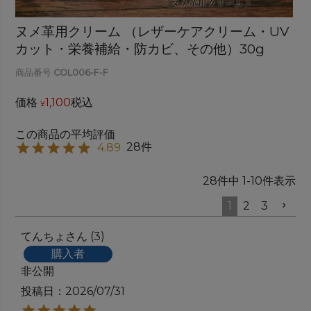
ヌメ革用クリーム （レザーケアクリーム・UV
カット・栄養補給・防カビ、その他）30g
商品番号
COL006-F-F
価格
1,100
税込
¥
28
4.89
28
件中
1
-
10
件表示
1
2
3
てんちょ
3
購入者
非公開
投稿日
2026/07/31