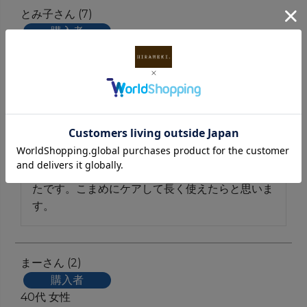
とみ子
7
購入者
非公開
投稿日
2026/06/21
ケア一式揃えたくて購入しました。モリスのおす
すめケアだったのと、UVカットと防カビ効果も
あったのでこちらにしました。クリームはやや固
めですが伸ばしやすく、初めてでも塗りやすかっ
たです。こまめにケアして長く使えたらと思いま
す。
まー
2
購入者
40代
女性