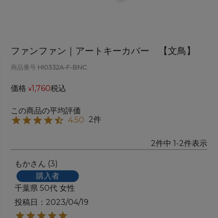
ファンファン｜アートキーカバー 【文鳥】
商品番号
HI0332A-F-BNC
価格
1,760
税込
¥
2
4.50
2
件中
1
-
2
件表示
もか
3
購入者
千葉県
50代
女性
投稿日
2023/04/19