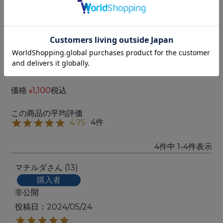
キャンバス｜ファスナーポーチS【全2色】
商品番号
OP0079A
価格
1,100
税込
¥
4
4.75
4
件中
1
-
4
件表示
マチルダ
13
購入者
非公開
投稿日
2024/05/24