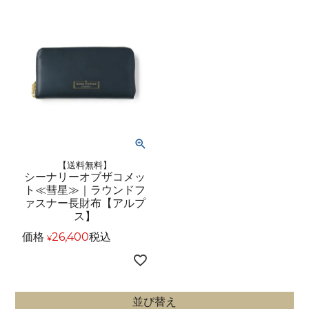
【送料無料】
シーナリーオブザコメッ
ト≪彗星≫｜ラウンドフ
ァスナー長財布【アルプ
ス】
価格
26,400
税込
¥
並び替え