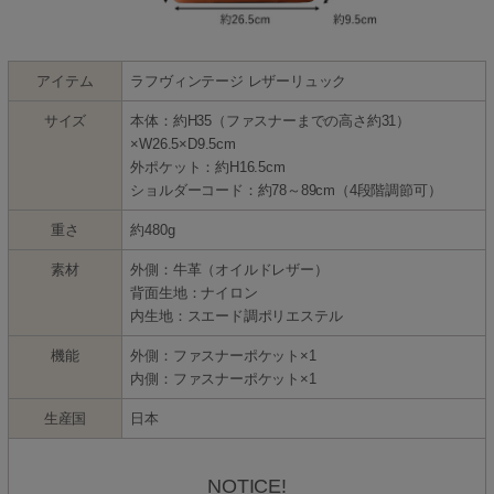
アイテム
ラフヴィンテージ レザーリュック
サイズ
本体：約H35（ファスナーまでの高さ約31）
×W26.5×D9.5cm
外ポケット：約H16.5cm
ショルダーコード：約78～89cm（4段階調節可）
重さ
約480g
素材
外側：牛革（オイルドレザー）
背面生地：ナイロン
内生地：スエード調ポリエステル
機能
外側：ファスナーポケット×1
内側：ファスナーポケット×1
生産国
日本
NOTICE!