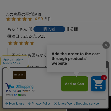
9
4.89
ちゅう
1
購入者
非公開
投稿日
2024/06/25
革がとても柔らかく、バッグの質もとても良いで
す。

とても満足しています！
ひろみ
1
購入者
非公開
投稿日
2024/04/17
カート
お気に入り
MENU
検索
ログイン