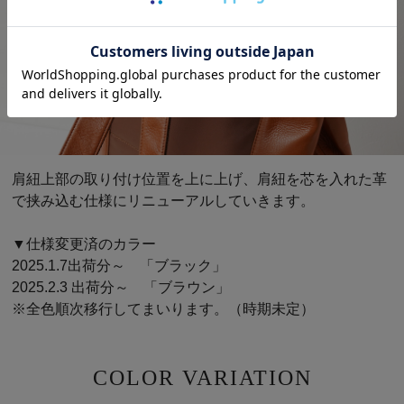
肩紐上部の取り付け位置を上に上げ、肩紐を芯を入れた革
で挟み込む仕様にリニューアルしていきます。
▼仕様変更済のカラー
2025.1.7出荷分～ 「ブラック」
2025.2.3 出荷分～ 「ブラウン」
※全色順次移行してまいります。（時期未定）
COLOR VARIATION