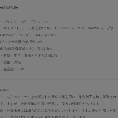
■商品詳細■
・アイテム：モチーフチャーム
・サイズ：(チャーム部分)カエル：H3.6×W3.2cm、ネコ：H4×W4cm、ゾウ：
H4×W5cm、ペンギン：H4.2×W2.9cm
(フック金具部分)内径約1cm
(HIRAMEKI.真鍮タグ)：直径1.2cm
・材質：牛革、真鍮・すず合金(タグ)
・重量：約7g
・生産国：日本
Notice!
・こちらのチャームは厳選された天然皮革を用い、染色加工を施し製造され
ていますが、天然皮革の性質上色落ち、染みの可能性があります。
雨・汗等水分には細心のご注意をお願いいたします。もし水分が付着した場
合は、すぐに乾いた柔らかい布でお拭き取り下さいませ。