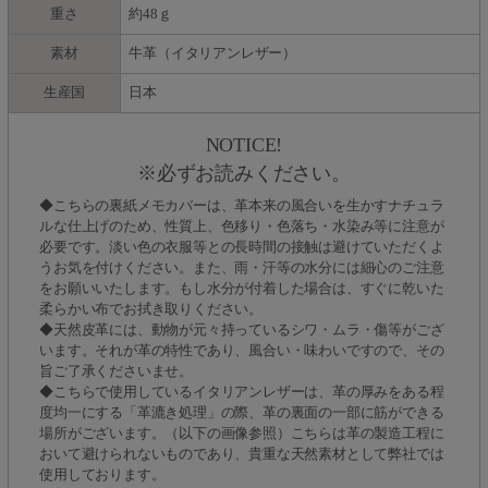
重さ
約48ｇ
素材
牛革（イタリアンレザー）
生産国
日本
NOTICE!
※必ずお読みください。
◆こちらの裏紙メモカバーは、革本来の風合いを生かすナチュラ
ルな仕上げのため、性質上、色移り・色落ち・水染み等に注意が
必要です。淡い色の衣服等との長時間の接触は避けていただくよ
うお気を付けください。また、雨・汗等の水分には細心のご注意
をお願いいたします。もし水分が付着した場合は、すぐに乾いた
柔らかい布でお拭き取りください。
◆天然皮革には、動物が元々持っているシワ・ムラ・傷等がござ
います。それが革の特性であり、風合い・味わいですので、その
旨ご了承くださいませ。
◆こちらで使用しているイタリアンレザーは、革の厚みをある程
度均一にする「革漉き処理」の際、革の裏面の一部に筋ができる
場所がございます。（以下の画像参照）こちらは革の製造工程に
おいて避けられないものであり、貴重な天然素材として弊社では
使用しております。