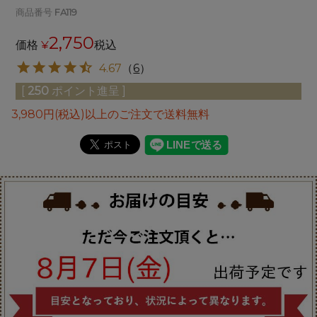
商品番号
FA119
2,750
価格
¥
税込
4.67
（
6
）
[
250
ポイント進呈 ]
3,980円(税込)以上のご注文で送料無料