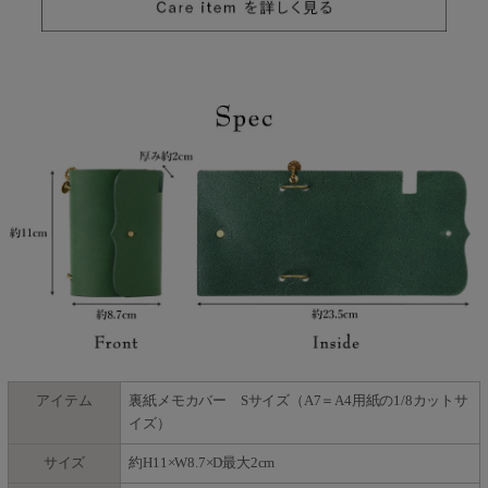
アイテム
裏紙メモカバー Sサイズ（A7＝A4用紙の1/8カットサ
イズ）
サイズ
約H11×W8.7×D最大2cm