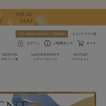
お買い物合計3,980円以上で送料無料
ようこそ ゲスト様
ログイン
ご利用ガイド
カート
DESIGN
LADIES/MEN'S
OUTLET
デザイン一覧
レディース/メンズ
アウトレット
牛革からサメ革などの他にはない希少なレザーま
使うほどに味わい深く育つ男性にお薦めの革小物
で。個性ある本革素材が揃っています。
や、ペアで使えるアイテムも。
パスケース
キーケース
マテリアルから探す
For men's