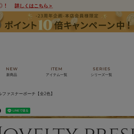
詳しくはこちら＞
NEW
ITEM
SERIES
新商品
アイテム一覧
シリーズ一覧
ルファスナーポーチ【全2色】
クトの絵画からHIRAMEKI.オリジ
薦めの華やかなバッグから、革の上質
モリス
まで。日常にお気に入りのアートを。
ナチュラルな小物まで。
ザコメット
ノヴィア
ルリユール
ミニ財布
カードケース
小さい財布
アートから探す
For ladies
アニマルズ