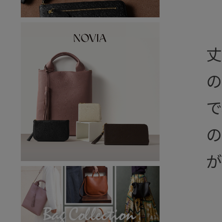
丈
の
で
の
が