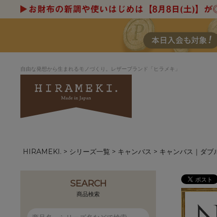
自由な発想から生まれるモノづくり。レザーブランド「ヒラメキ」
HIRAMEKI.
シリーズ一覧
キャンバス
キャンバス｜ダブ
アートヌメレザー
ラウンド
デザイナーセレ
お祝いにもお
ナルデザイン
さが楽しめる
ホワイトキャンバス
シーナリーオブ
SEARCH
ブルーアート
シャーク
商品検索
折り財布
長財布
アーキライン
パルム