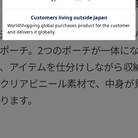
各色 数量
夫な倉敷8号帆布を使ったHIRAM
ポーチ。2つのポーチが一体に
、アイテムを仕分けしながら収
クリアビニール素材で、中身が
ります。