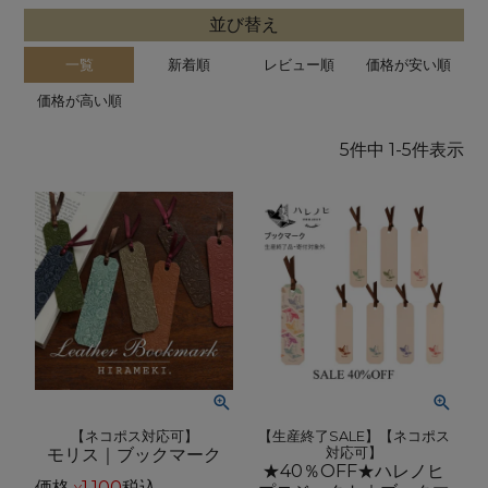
並び替え
一覧
新着順
レビュー順
価格が安い順
価格が高い順
5
件中
1
-
5
件表示
【ネコポス対応可】
【生産終了SALE】【ネコポス
モリス｜ブックマーク
対応可】
★40％OFF★ハレノヒ
価格
1,100
税込