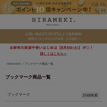
商品番号/JANコード
並び順
新着順
お買い物合計3,980円以上で送料無料
登録順
朝9時までのご注文を当日発送（土日祝除く）
価格が安い順
価格が高い順
詳しくはこちら＞
優先度順
HIRAMEKI.
ブックマーク商品一覧
レビュー順
キーワードヒット順
ブックマーク商品一覧
検索
ブックマーク
詳細検索