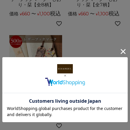
り・栞【全8柄】
り・栞【全7柄】
税込
税込
価格
660
〜
1,100
価格
660
〜
1,100
¥
¥
¥
¥
【ポイント交換のみ】【ネコ
ポス対応可】
【500ポイント交換景
品】レザーブックマーク
＜ランダム＞
価格
500
税込
¥