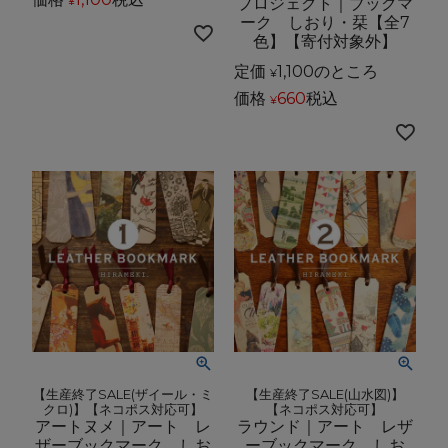
プロジェクト｜ブックマ
¥
ーク しおり・栞【全7
色】【寄付対象外】
定価
1,100
のところ
¥
価格
660
税込
¥
【生産終了SALE(ザイール・ミ
【生産終了SALE(山水図)】
クロ)】【ネコポス対応可】
【ネコポス対応可】
アートヌメ｜アート レ
ラウンド｜アート レザ
ザーブックマーク しお
ーブックマーク しお