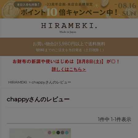
お買い物合計3,980円以上で送料無料
朝9時までのご注文を当日発送（土日祝除く）
詳しくはこちら＞
HIRAMEKI.
chappyさんのレビュー
chappyさんのレビュー
1
件中
1
-
1
件表示