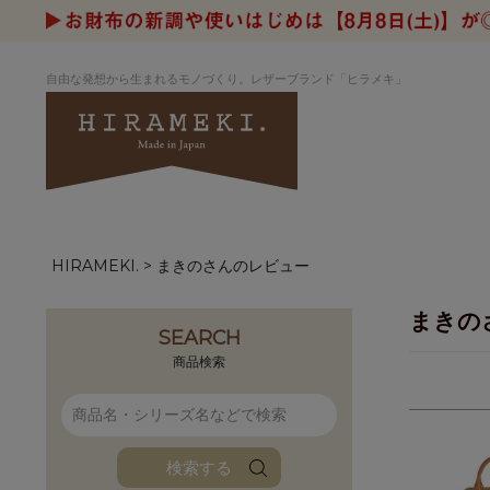
自由な発想から生まれるモノづくり。レザーブランド「ヒラメキ」
HIRAMEKI.
まきのさんのレビュー
アートヌメレザー
ラウンド
デザイナーセレ
お祝いにもお
ナルデザイン
さが楽しめる
まきの
ホワイトキャンバス
シーナリーオブ
SEARCH
ブルーアート
シャーク
商品検索
折り財布
長財布
アーキライン
パルム
ファンファン
イタリアンレザ
検索する
ローダ
アートレザーバ