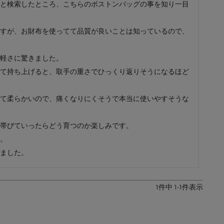
と検索したところ、こちらのボストンバッグの事を知り一目
レザーケア用品
その他
すが、お財布を使ってて品質が良いことは知っているので、
軽さに驚きました。

て持ち上げると、取手の重さでひっくり返りそうになるほど
て柔らかいので、痛くなりにくそうで本当に使いやすそうな
帯びていったらどう育つのか楽しみです。

。

ました。
1
件中
1
-
1
件表示