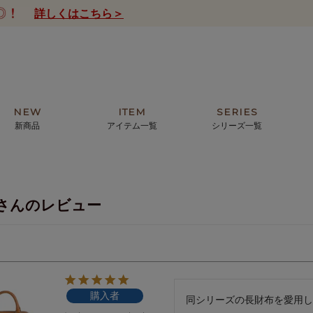
詳しくはこちら＞
NEW
ITEM
SERIES
新商品
アイテム一覧
シリーズ一覧
クトの絵画からHIRAMEKI.オリジ
薦めの華やかなバッグから、革の上質
モリス
まで。日常にお気に入りのアートを。
ナチュラルな小物まで。
さんのレビュー
ザコメット
ノヴィア
ルリユール
ミニ財布
カードケース
小さい財布
アートから探す
For ladies
アニマルズ
ー
ブライトン
購入者
ッグ
山猫ホテル
同シリーズの長財布を愛用し