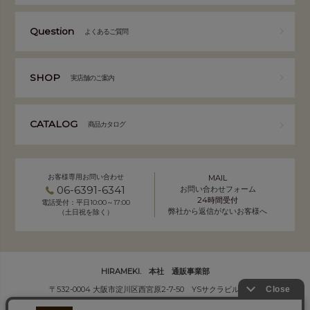
Question
よくあるご質問
SHOP
実店舗のご案内
CATALOG
商品カタログ
お客様専用お問い合わせ
MAIL
06-6391-6341
お問い合わせフォーム
24時間受付
電話受付：平日10:00～17:00
弊社から返信がないお客様へ
（土日祝を除く）
HIRAMEKI. 本社 通販事業部
〒532-0004 大阪市淀川区西宮原2-7-50 YSサクラビル B1F
株式会社サクラ衣料 HIRAMEKI.事業部