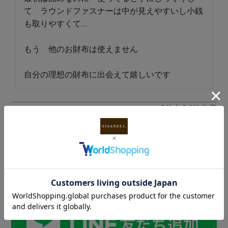
て　ラウンドファスナーは中が見えやすいし小銭
も取りやすくて…

もう　他のお財布は使えません

自分の理想の財布に出会えて嬉しいです
1
件中
1
-
1
件表示
INFORMATION