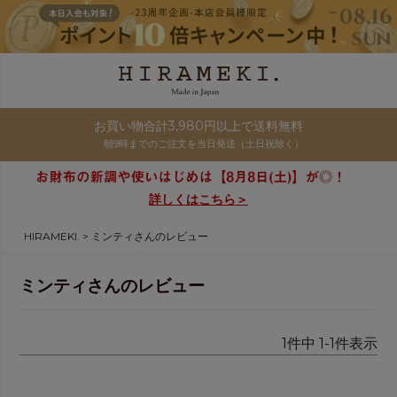
お買い物合計3,980円以上で送料無料
朝9時までのご注文を当日発送（土日祝除く）
詳しくはこちら＞
HIRAMEKI.
ミンティさんのレビュー
ミンティさんのレビュー
1
件中
1
-
1
件表示