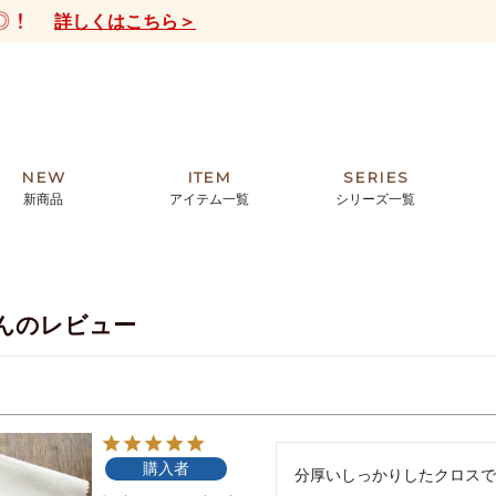
詳しくはこちら＞
NEW
ITEM
SERIES
新商品
アイテム一覧
シリーズ一覧
クトの絵画からHIRAMEKI.オリジ
薦めの華やかなバッグから、革の上質
モリス
まで。日常にお気に入りのアートを。
ナチュラルな小物まで。
んのレビュー
ザコメット
ノヴィア
ルリユール
ミニ財布
カードケース
小さい財布
アートから探す
For ladies
アニマルズ
ー
ブライトン
購入者
ッグ
山猫ホテル
分厚いしっかりしたクロスで