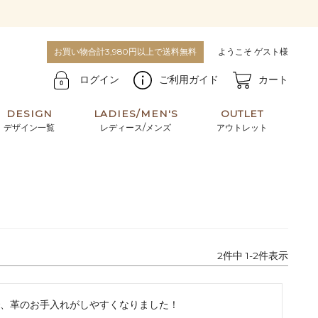
お買い物合計3,980円以上で送料無料
ようこそ ゲスト様
ログイン
ご利用ガイド
カート
DESIGN
LADIES/MEN'S
OUTLET
デザイン一覧
レディース/メンズ
アウトレット
牛革からサメ革などの他にはない希少なレザーま
使うほどに味わい深く育つ男性にお薦めの革小物
で。個性ある本革素材が揃っています。
や、ペアで使えるアイテムも。
パスケース
キーケース
2
件中
1
-
2
件表示
マテリアルから探す
For men's
、革のお手入れがしやすくなりました！