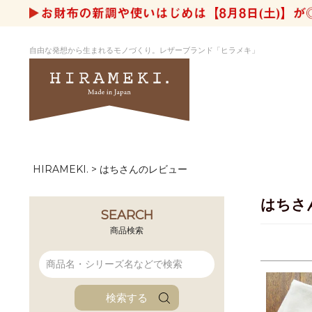
自由な発想から生まれるモノづくり。レザーブランド「ヒラメキ」
HIRAMEKI.
はちさんのレビュー
アートヌメレザー
ラウンド
デザイナーセレ
お祝いにもお
ナルデザイン
さが楽しめる
はちさ
ホワイトキャンバス
シーナリーオブ
SEARCH
ブルーアート
シャーク
商品検索
折り財布
長財布
アーキライン
パルム
ファンファン
イタリアンレザ
検索する
ローダ
アートレザーバ