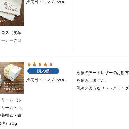
投稿日
2023/06/08
アートフラグメント
チャーム・キーホルダー
アクセサリー
クロス（皮革
リーナークロ
購入者
念願のアートレザーのお財布
投稿日
2023/06/08
を購入しました。

乳液のようなサラッとしたク
リーム （レ
クリーム・UV
栄養補給・防
他）30g