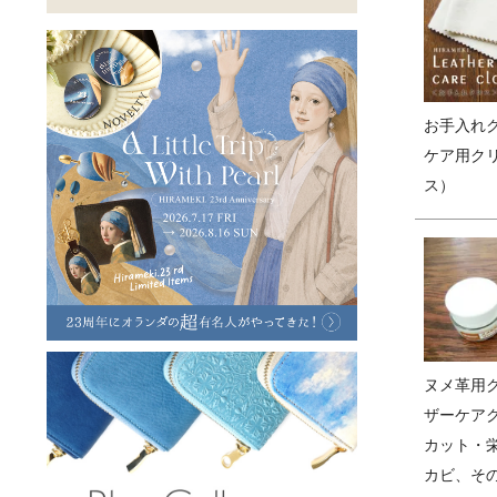
ラフヴィンテージ
キャンバス
ステーショナリー
バッグ
ハレノヒプロジェクト
お手入れ
ケア用ク
ス）
ヌメ革用ク
ザーケア
カット・
カビ、その