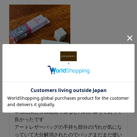
革用消しゴム（革用汚れ落とし）2個セット
購入者
投稿日
2023/02/24
本当に消しゴム感覚で擦ると汚れが落ちて買って
良かったです

アートレザーバッグの手持ち部分の汚れが気にな
っていて大分解消されたのでバッグまだまだ使い