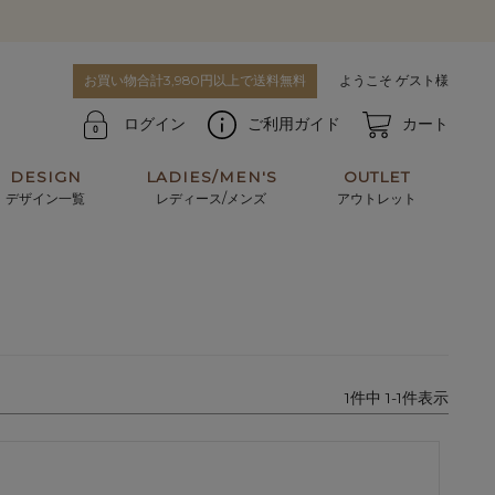
お買い物合計3,980円以上で送料無料
ようこそ ゲスト様
ログイン
ご利用ガイド
カート
DESIGN
LADIES/MEN'S
OUTLET
デザイン一覧
レディース/メンズ
アウトレット
牛革からサメ革などの他にはない希少なレザーま
使うほどに味わい深く育つ男性にお薦めの革小物
で。個性ある本革素材が揃っています。
や、ペアで使えるアイテムも。
パスケース
キーケース
1
件中
1
-
1
件表示
マテリアルから探す
For men's