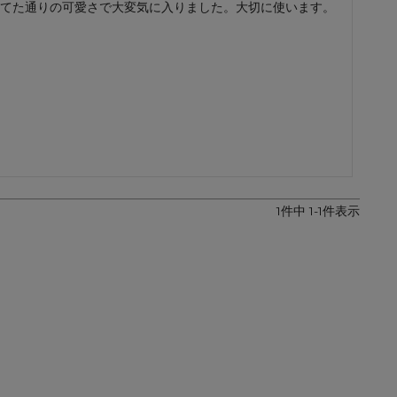
てた通りの可愛さで大変気に入りました。大切に使います。
レザーケア用品
その他
1
件中
1
-
1
件表示