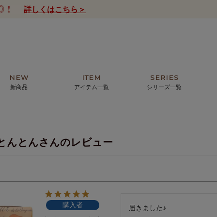
詳しくはこちら＞
NEW
ITEM
SERIES
新商品
アイテム一覧
シリーズ一覧
クトの絵画からHIRAMEKI.オリジ
薦めの華やかなバッグから、革の上質
モリス
まで。日常にお気に入りのアートを。
ナチュラルな小物まで。
とんとんさんのレビュー
ザコメット
ノヴィア
ルリユール
ミニ財布
カードケース
小さい財布
アートから探す
For ladies
アニマルズ
ー
ブライトン
購入者
ッグ
山猫ホテル
届きました♪
