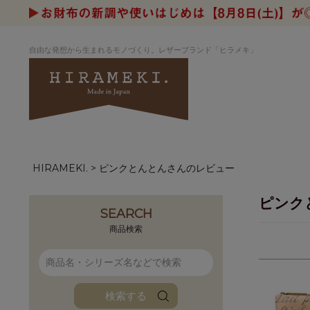
自由な発想から生まれるモノづくり。レザーブランド「ヒラメキ」
HIRAMEKI.
ピンクとんとんさんのレビュー
アートヌメレザー
ラウンド
デザイナーセレ
お祝いにもお
ナルデザイン
さが楽しめる
ピンク
ホワイトキャンバス
シーナリーオブ
SEARCH
ブルーアート
シャーク
商品検索
折り財布
長財布
アーキライン
パルム
ファンファン
イタリアンレザ
検索する
ローダ
アートレザーバ