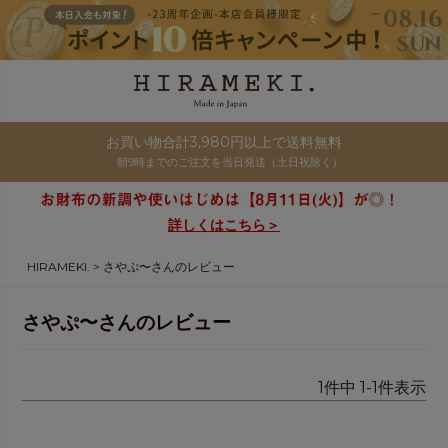
お買い物合計3,980円以上で送料無料
朝9時までのご注文を当日発送（土日祝除く）
詳しくはこちら＞
HIRAMEKI.
さやぷ〜さんのレビュー
さやぷ〜さんのレビュー
1
件中
1
-
1
件表示