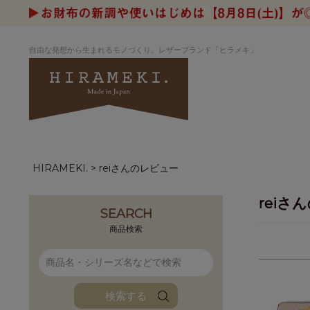
自由な発想から生まれるモノづくり。レザーブランド「ヒラメキ」
HIRAMEKI.
reiさんのレビュー
アートヌメレザー
ラウンド
デザイナーセレ
お祝いにもお
ナルデザイン
さが楽しめる
reiさ
ホワイトキャンバス
シーナリーオブ
SEARCH
ブルーアート
シャーク
商品検索
折り財布
長財布
アーキライン
パルム
ファンファン
イタリアンレザ
検索する
ローダ
アートレザーバ