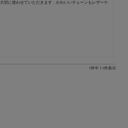
大切に使わせていただきます．かわいいチェーンもレザーケ
レザーケア用品
その他
1
件中
1
-
1
件表示