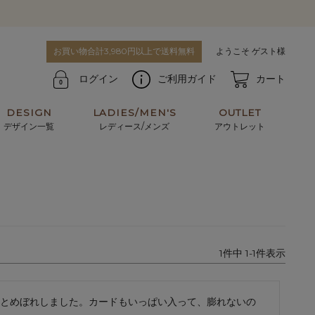
お買い物合計3,980円以上で送料無料
ようこそ ゲスト様
ログイン
ご利用ガイド
カート
DESIGN
LADIES/MEN'S
OUTLET
デザイン一覧
レディース/メンズ
アウトレット
牛革からサメ革などの他にはない希少なレザーま
使うほどに味わい深く育つ男性にお薦めの革小物
で。個性ある本革素材が揃っています。
や、ペアで使えるアイテムも。
パスケース
キーケース
1
件中
1
-
1
件表示
マテリアルから探す
For men's
とめぼれしました。カードもいっぱい入って、膨れないの