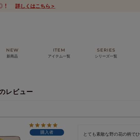
詳しくはこちら＞
NEW
ITEM
SERIES
新商品
アイテム一覧
シリーズ一覧
クトの絵画からHIRAMEKI.オリジ
薦めの華やかなバッグから、革の上質
モリス
まで。日常にお気に入りのアートを。
ナチュラルな小物まで。
んのレビュー
ザコメット
ノヴィア
ルリユール
ミニ財布
カードケース
小さい財布
アートから探す
For ladies
アニマルズ
ー
ブライトン
購入者
ッグ
山猫ホテル
とても素敵な野の花の柄でひ