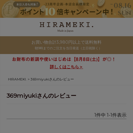
お買い物合計3,980円以上で送料無料
朝9時までのご注文を当日発送（土日祝除く）
詳しくはこちら＞
HIRAMEKI.
369miyukiさんのレビュー
369miyukiさんのレビュー
1
件中
1
-
1
件表示