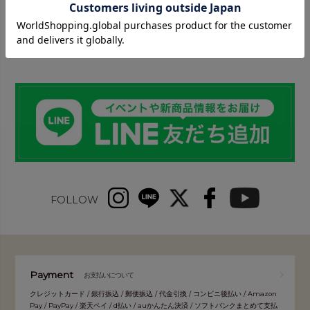
INFORMATION
FOLLOW
Payment
お支払いについて
クレジットカード / 銀行振込 / 郵便振込 / 代金引換 / コンビニ後払い / Amazon
Pay / PayPay / 楽天ペイ / d払い / auかんたん決済 / ソフトバンクまとめて支払