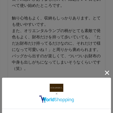
べて使い始めたところです。

触り心地もよく、収納もしっかりあります。とて
も使いやすいです。

また、オリエンタルランプの柄がとても素敵で発
色もよく、財布だけを持って歩いていても、「た
だお財布だけ持ってるだけなのに、それだけで様
になって可愛いね！」と周りから褒められます。

バッグから出すのが楽しくて、ついついお財布の
中身も出しがちになってしまいそうなくらいです
（笑）。

レザーケアをしっかりして、長く使っていきたい
と思います。
1
件中
1
-
1
件表示