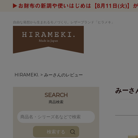
自由な発想から生まれるモノづくり。レザーブランド「ヒラメキ」
HIRAMEKI.
みーさんのレビュー
アートヌメレザー
ラウンド
デザイナーセレ
お祝いにもお
ナルデザイン
さが楽しめる
みーさ
ホワイトキャンバス
シーナリーオブ
SEARCH
ブルーアート
シャーク
商品検索
折り財布
長財布
アーキライン
パルム
ファンファン
イタリアンレザ
検索する
ローダ
アートレザーバ