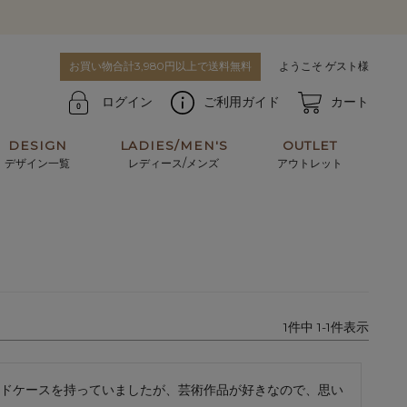
お買い物合計3,980円以上で送料無料
ようこそ ゲスト様
ログイン
ご利用ガイド
カート
DESIGN
LADIES/MEN'S
OUTLET
デザイン一覧
レディース/メンズ
アウトレット
牛革からサメ革などの他にはない希少なレザーま
使うほどに味わい深く育つ男性にお薦めの革小物
で。個性ある本革素材が揃っています。
や、ペアで使えるアイテムも。
パスケース
キーケース
1
件中
1
-
1
件表示
マテリアルから探す
For men's
ドケースを持っていましたが、芸術作品が好きなので、思い