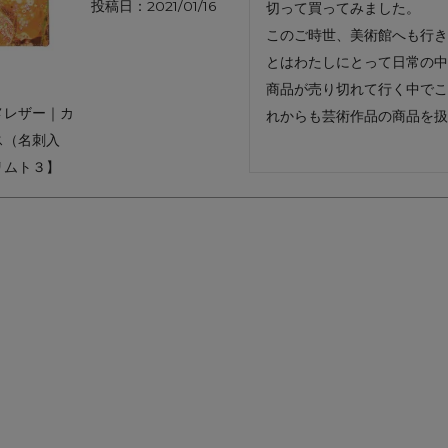
投稿日
2021/01/16
切って買ってみました。

アートフラグメント
チャーム・キーホルダー
アクセサリー
このご時世、美術館へも行き
とはわたしにとって日常の中
商品が売り切れて行く中でこ
メレザー｜カ
れからも芸術作品の商品を扱
ス（名刺入
リムト３】