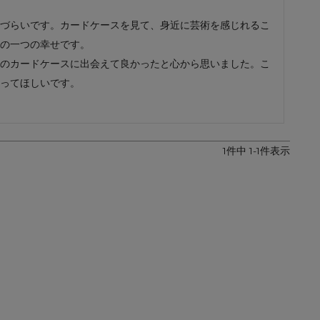
レザーケア用品
その他
づらいです。カードケースを見て、身近に芸術を感じれるこ
の一つの幸せです。

のカードケースに出会えて良かったと心から思いました。こ
ってほしいです。
1
件中
1
-
1
件表示