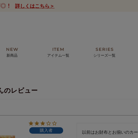
詳しくはこちら＞
NEW
ITEM
SERIES
新商品
アイテム一覧
シリーズ一覧
クトの絵画からHIRAMEKI.オリジ
薦めの華やかなバッグから、革の上質
モリス
まで。日常にお気に入りのアートを。
ナチュラルな小物まで。
んのレビュー
ザコメット
ノヴィア
ルリユール
ミニ財布
カードケース
小さい財布
アートから探す
For ladies
アニマルズ
ー
ブライトン
購入者
ッグ
山猫ホテル
以前はお財布とお揃いのカー