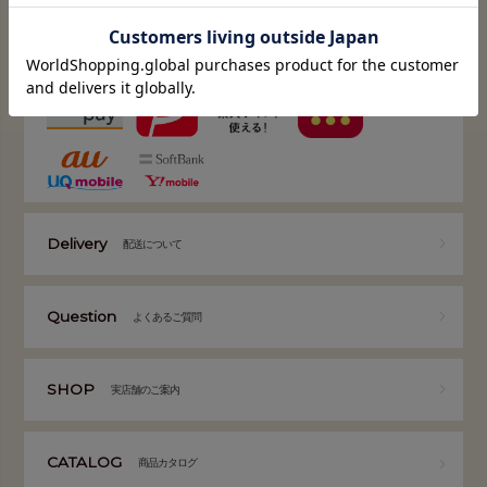
クレジットカード / 銀行振込 / 郵便振込 / 代金引換 / コンビニ後払い / Amazon
Pay / PayPay / 楽天ペイ / d払い / auかんたん決済 / ソフトバンクまとめて支払
い・ワイモバイルまとめて支払い
Delivery
配送について
Question
よくあるご質問
SHOP
実店舗のご案内
CATALOG
商品カタログ