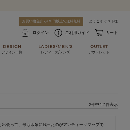
お買い物合計3,980円以上で送料無料
ようこそ ゲスト様
ログイン
ご利用ガイド
カート
DESIGN
LADIES/MEN'S
OUTLET
デザイン一覧
レディース/メンズ
アウトレット
牛革からサメ革などの他にはない希少なレザーま
使うほどに味わい深く育つ男性にお薦めの革小物
で。個性ある本革素材が揃っています。
や、ペアで使えるアイテムも。
パスケース
キーケース
2
件中
1
-
2
件表示
マテリアルから探す
For men's
作品と出会って、最も印象に残ったのがアンティークマップで