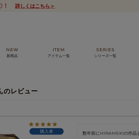
詳しくはこちら＞
NEW
ITEM
SERIES
新商品
アイテム一覧
シリーズ一覧
クトの絵画からHIRAMEKI.オリジ
薦めの華やかなバッグから、革の上質
モリス
まで。日常にお気に入りのアートを。
ナチュラルな小物まで。
んのレビュー
ザコメット
ノヴィア
ルリユール
ミニ財布
カードケース
小さい財布
アートから探す
For ladies
アニマルズ
ー
ブライトン
購入者
ッグ
山猫ホテル
数年前にHIRAMEKIの