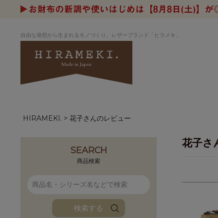
自由な発想から生まれるモノづくり。レザーブランド「ヒラメキ」
HIRAMEKI.
花子さんのレビュー
アートヌメレザー
ラウンド
デザイナーセレ
お祝いにもお
ナルデザイン
さが楽しめる
花子さ
ホワイトキャンバス
シーナリーオブ
SEARCH
ブルーアート
シャーク
商品検索
折り財布
長財布
アーキライン
パルム
ファンファン
イタリアンレザ
検索する
ローダ
アートレザーバ