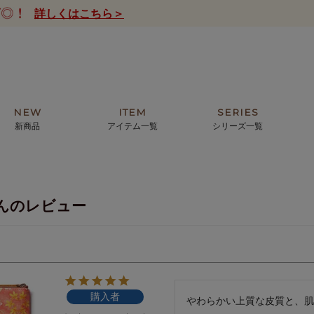
詳しくはこちら＞
NEW
ITEM
SERIES
新商品
アイテム一覧
シリーズ一覧
クトの絵画からHIRAMEKI.オリジ
薦めの華やかなバッグから、革の上質
モリス
まで。日常にお気に入りのアートを。
ナチュラルな小物まで。
んのレビュー
ザコメット
ノヴィア
ルリユール
ミニ財布
カードケース
小さい財布
アートから探す
For ladies
アニマルズ
ー
ブライトン
購入者
ッグ
山猫ホテル
やわらかい上質な皮質と、肌