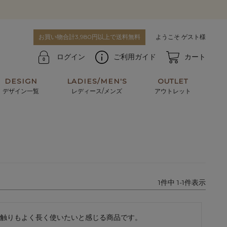
お買い物合計3,980円以上で送料無料
ようこそ ゲスト様
ログイン
ご利用ガイド
カート
DESIGN
LADIES/MEN'S
OUTLET
デザイン一覧
レディース/メンズ
アウトレット
牛革からサメ革などの他にはない希少なレザーま
使うほどに味わい深く育つ男性にお薦めの革小物
で。個性ある本革素材が揃っています。
や、ペアで使えるアイテムも。
パスケース
キーケース
1
件中
1
-
1
件表示
マテリアルから探す
For men's
触りもよく長く使いたいと感じる商品です。
