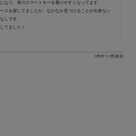
になり、車のスマートキーを着けやすくなってます。

レザーケア用品
その他
ースを探してましたが、なかなか見つけることが出来ない
なしです。

してました！

1
件中
1
-
1
件表示