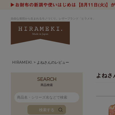
自由な発想から生まれるモノづくり。レザーブランド「ヒラメキ」
HIRAMEKI.
よねさんのレビュー
アートヌメレザー
ラウンド
デザイナーセレ
お祝いにもお
ナルデザイン
さが楽しめる
よねさ
ホワイトキャンバス
シーナリーオブ
SEARCH
ブルーアート
シャーク
商品検索
折り財布
長財布
アーキライン
パルム
ファンファン
イタリアンレザ
検索する
ローダ
アートレザーバ