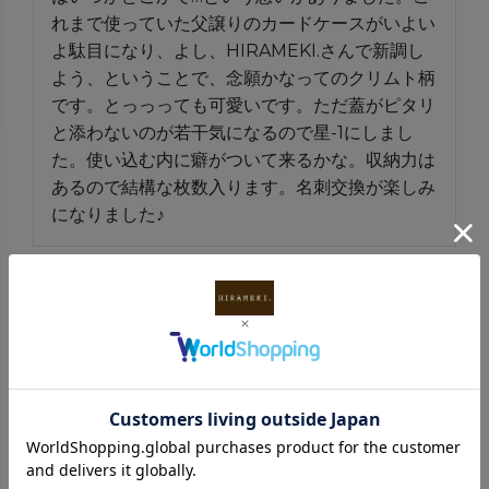
れまで使っていた父譲りのカードケースがいよい
よ駄目になり、よし、HIRAMEKI.さんで新調し
よう、ということで、念願かなってのクリムト柄
です。とっっっても可愛いです。ただ蓋がピタリ
と添わないのが若干気になるので星-1にしまし
た。使い込む内に癖がついて来るかな。収納力は
あるので結構な枚数入ります。名刺交換が楽しみ
になりました♪
1
件中
1
-
1
件表示
INFORMATION