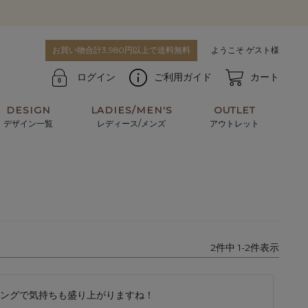
お買い物合計3,980円以上で送料無料
ようこそ ゲスト様
ログイン
ご利用ガイド
カート
DESIGN
LADIES/MEN'S
OUTLET
デザイン一覧
レディース/メンズ
アウトレット
牛革からサメ革などの他にはない希少なレザーま
使うほどに味わい深く育つ男性にお薦めの革小物
で。個性ある本革素材が揃っています。
や、ペアで使えるアイテムも。
パスケース
キーケース
2
件中
1
-
2
件表示
マテリアルから探す
For men's
ングで気持ちも盛り上がりますね！