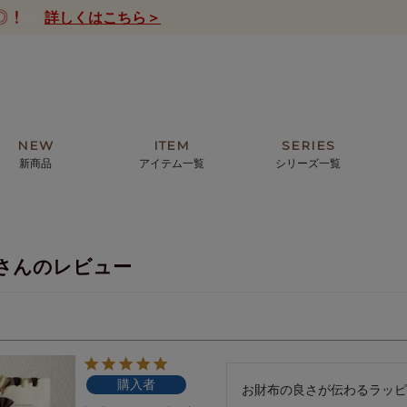
詳しくはこちら＞
NEW
ITEM
SERIES
新商品
アイテム一覧
シリーズ一覧
クトの絵画からHIRAMEKI.オリジ
薦めの華やかなバッグから、革の上質
モリス
まで。日常にお気に入りのアートを。
ナチュラルな小物まで。
さんのレビュー
ザコメット
ノヴィア
ルリユール
ミニ財布
カードケース
小さい財布
アートから探す
For ladies
アニマルズ
ー
ブライトン
購入者
ッグ
山猫ホテル
お財布の良さが伝わるラッピ