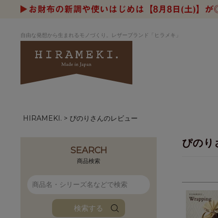
自由な発想から生まれるモノづくり。レザーブランド「ヒラメキ」
HIRAMEKI.
ぴのりさんのレビュー
アートヌメレザー
ラウンド
デザイナーセレ
お祝いにもお
ナルデザイン
さが楽しめる
ぴのり
ホワイトキャンバス
シーナリーオブ
SEARCH
ブルーアート
シャーク
商品検索
折り財布
長財布
アーキライン
パルム
ファンファン
イタリアンレザ
検索する
ローダ
アートレザーバ