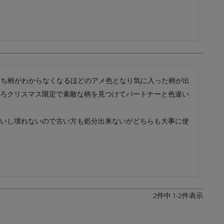
レザーケア用品
その他
たち柄がわからなくなるほどのアメ色となり気に入った柄が出
ろクリスマス限定で素敵な柄を見つけてパートナーと色違い
いし壊れないので古い方も処分出来ないがどちらも大事に使
2
件中
1
-
2
件表示